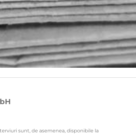
mbH
nterviuri sunt, de asemenea, disponibile la