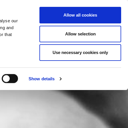
SCHIMBA TARA
ROMÂNIA - RO
Allow all cookies
alyse our
OMPANIA
MAI MULTE
CONTACT
ing and
Allow selection
r that
Use necessary cookies only
Show details