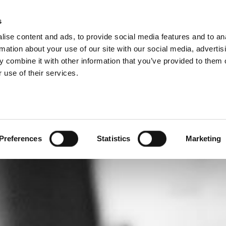
IILE GRUPULUI
s
ise content and ads, to provide social media features and to an
PRODUSE
SERVICII
C
rmation about your use of our site with our social media, advertis
 combine it with other information that you’ve provided to them o
 use of their services.
Preferences
Statistics
Marketing