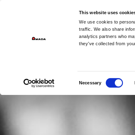
DIVIZ
This website uses cookie
We use cookies to personal
Main Navigation
traffic. We also share info
analytics partners who may
they’ve collected from your
Consent
Necessary
Selection