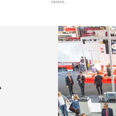
cerere.
A