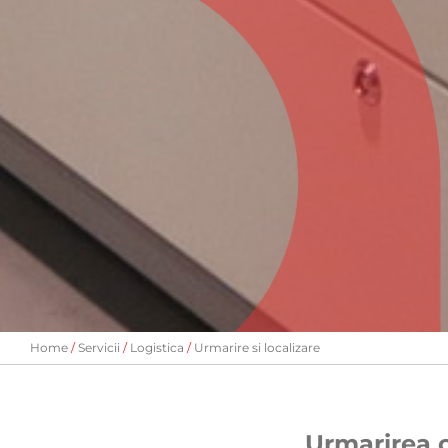
Home
Servicii
Logistica
Urmarire si localizare
Urmarirea c