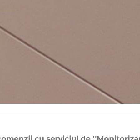
omenzii cu serviciul de ''Monitorizare