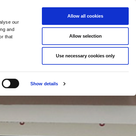
SCHIMBA TARA
ROMÂNIA - RO
Allow all cookies
alyse our
OMPANIA
MAI MULTE
CONTACT
ing and
Allow selection
r that
Use necessary cookies only
Show details