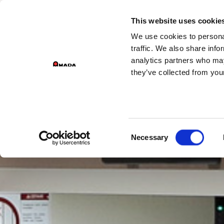
DIVIZ
This website uses cookie
We use cookies to personal
Main Navigation
traffic. We also share info
analytics partners who may
they’ve collected from your
Consent
Necessary
Selection