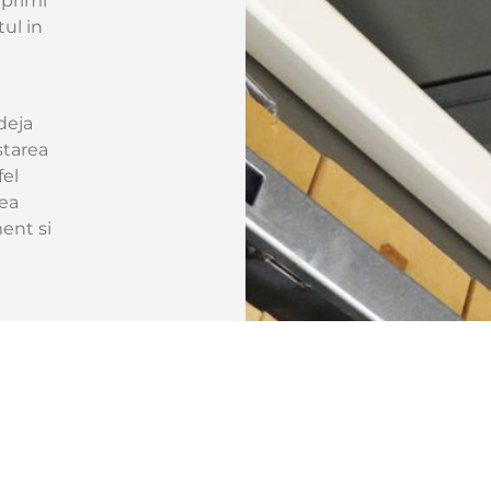
 primi
ul in
deja
starea
fel
ea
ent si