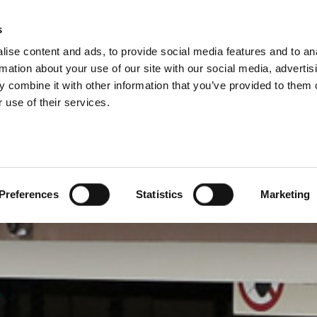
IILE GRUPULUI
s
ise content and ads, to provide social media features and to an
PRODUSE
SERVICII
C
rmation about your use of our site with our social media, advertis
 combine it with other information that you’ve provided to them o
 use of their services.
Preferences
Statistics
Marketing