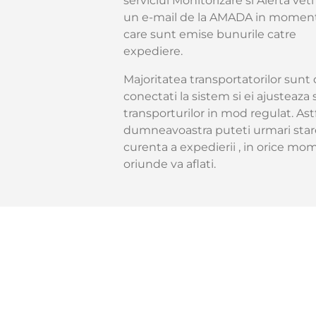
serviciul Monitorizare si Alerta veti
un e-mail de la AMADA in moment
care sunt emise bunurile catre
expediere.
Majoritatea transportatorilor sunt 
conectati la sistem si ei ajusteaza 
transporturilor in mod regulat. Ast
dumneavoastra puteti urmari star
curenta a expedierii , in orice mom
oriunde va aflati.