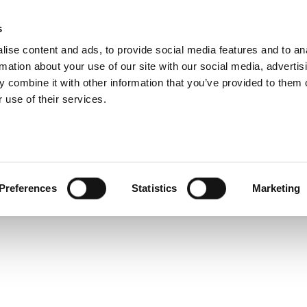
DA Webshop
s
ise content and ads, to provide social media features and to an
PROIZVODI
USLUGE
FIRMA
SUCCESS CA
rmation about your use of our site with our social media, advertis
ETTER
AMADA ITALIA
se na naš
 combine it with other information that you’ve provided to them o
k ćete biti
OPŠTI BROJ
PRODAJA
SER
 use of their services.
a AMADA
+39 0523872111
sales@amada.it
se
+39 0523872111
+3
REZERVNI DELOVI
ALATI
KN
PLATITI
spareparts@amada.it
tooling@amada.it
ac
SE
+39 0523 872120
+39 0523 872235
+3
MERE SPREČAVANJA RIZIKA SU UKLONJENE SA F
NA OVOJ INTERNET PREZENTACIJI
Preferences
Statistics
Marketing