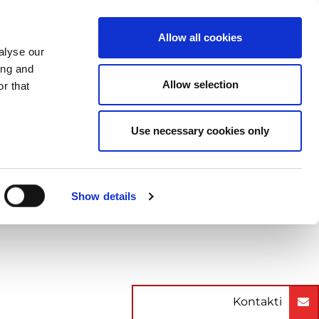
PROMENI ZEMLJU
SERBIA - SR
Allow all cookies
alyse our
SES
VIŠE
KONTAKTI
FAQ
ing and
Allow selection
r that
VIS
rvice@amada.it
9 0523 872180
Use necessary cookies only
JIGOVODSTVO
counting@amada.it
9 0523 872111
OTOGRAFIJA KORIŠĆENIH
Show details
© 2026 AMADA - All rights reserved
Kontakti