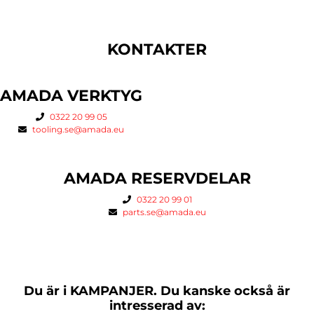
MER
KONTAKTER
AMADA VERKTYG
0322 20 99 05
tooling.se@amada.eu
AMADA RESERVDELAR
0322 20 99 01
parts.se@amada.eu
Du är i
KAMPANJER.
Du kanske också är
intresserad av: