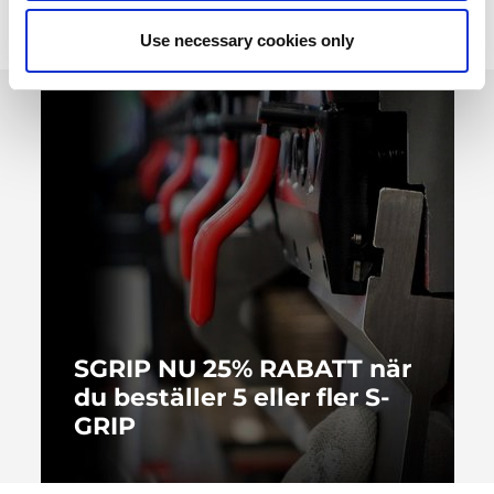
AMADA Kampanjer
Use necessary cookies only
SGRIP NU 25% RABATT när
du beställer 5 eller fler S-
GRIP
Erbjudandet upphör 30 mars.