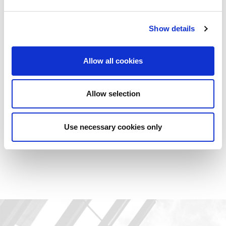
Iz ovog razloga, godinu za godinom, mi nastavljamo da gajimo
takva iskustva.
Show details
Sa raznorodnim događanjima na teritoriji Italije kao i u
inostranstvu, naše izložbe su idealno mesto susreta za firme, radi
predstavljanja svih novosti AMADA brenda i najnovijih pravaca
Allow all cookies
razvoja i trendova u našoj industriji. Ali, najvažnije, radi kreiranja
važnih partnerstava, deljenja iskustava i ponude naših rešenja.
Očekujemo vas!
Allow selection
Use necessary cookies only