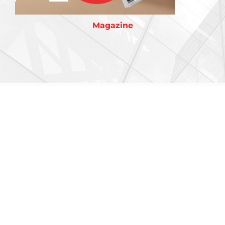
Magazine
AMADA je vodeći svetski proizvođač mašina za obradu pločastog čelika. Poznata
po svom sveobuhvatnom asortimanu mašina za obradu pločastog čelika, AMADA
ima rešenje koje odgovara svim vašim zahtevima.
NEWSLETTER
Prijavite se na naš bilten. Uvek ćete biti
u toku sa AMADA vestima!
PRETPLATITI SE
AMADA ITALIA