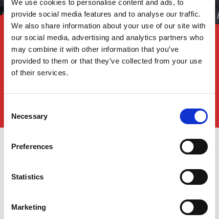
We use cookies to personalise content and ads, to
provide social media features and to analyse our traffic.
We also share information about your use of our site with
our social media, advertising and analytics partners who
may combine it with other information that you’ve
provided to them or that they’ve collected from your use
of their services.
Consent
Necessary
Selection
Preferences
NE SAMO KOMERCIJALNI
DOGAĐAJ
Statistics
Za nas u AMADA Italiji, izložba je sigurno događaj komercijalne
prirode, ali iznad svega predstavlja važnu priliku za komunikaciju
Marketing
i promociju naših vrednosti.