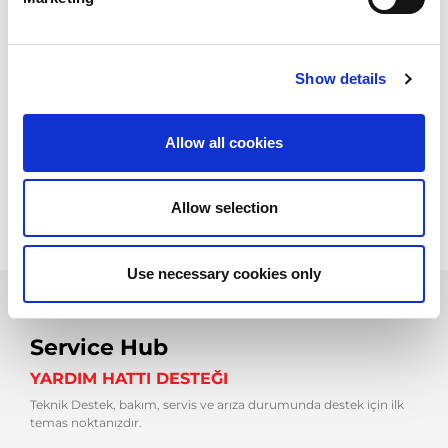
gerektirmektedir. Bunlar başarının anahtarları ve markaya sadık
kalmak için en iyi nedenlerdir. Ayrıca, çok yüksek kalitede bir
hizmeti garanti etmek için şirket şunları sağlamaya karar
vermiştir:
Show details
Bölgesel kapsamda dağıtılmış 130'dan fazla yüksek nitelikli
teknisyen ile yerel bir satış sonrası servis
Yeni ürünler için yıllık 5000 saatten fazla kurum içi eğitim, aynı
Allow all cookies
zamanda eski nesil ürünlere yükseltme
Bakım sözleşmeleri, müşterilerini ekonomi ve üretkenliğin
garantisi olan önleyici bakım yoluna dahil etmek için.
Allow selection
Use necessary cookies only
Service Hub
YARDIM HATTI DESTEĞI
Teknik Destek, bakım, servis ve arıza durumunda destek için ilk
temas noktanızdır.