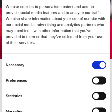
We use cookies to personalise content and ads, to
provide social media features and to analyse our traffic.
We also share information about your use of our site with
our social media, advertising and analytics partners who
may combine it with other information that you’ve
provided to them or that they’ve collected from your use
of their services.
Consent
Necessary
Selection
KAZIKLARA EŞIT SATIŞ
Preferences
SONRASI HIZMET
Statistics
Amada SA tarafından kurulan 23.000'den fazla ürünle filonun
büyüklüğü, kusursuz bir organizasyon, büyük ve mükemmel
eğitimli bir işgücü ve bol miktarda alet ve yedek parça stoğu
Marketing