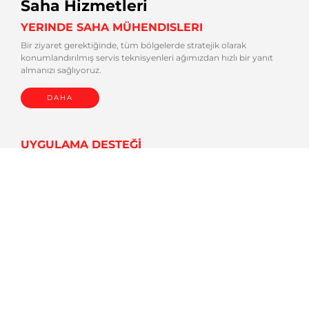
Saha Hizmetleri
YERINDE SAHA MÜHENDISLERI
Bir ziyaret gerektiğinde, tüm bölgelerde stratejik olarak
konumlandırılmış servis teknisyenleri ağımızdan hızlı bir yanıt
almanızı sağlıyoruz.
DAHA
UYGULAMA DESTEĞİ
AMADA Uygulama Mühendisleri tüm sac işleme teknolojilerinde
uzmandır ve verimliliğinizi en üst düzeye çıkarmanıza yardımcı
olurlar.
DAHA