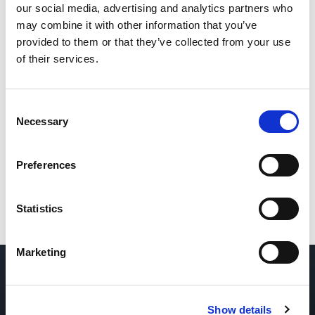
our social media, advertising and analytics partners who
may combine it with other information that you’ve
Die Faserlaserschneidmaschine REGIUS-AJe vereint einen 3-
provided to them or that they’ve collected from your use
Achsen-Linearantrieb, die original variable Strahlanpassung von
of their services.
AMADA, das neue
Laser Integration System (LIS)
, sowie eine sehr
einfache Bedienung. Die extrem schnelle, präzise, komplett
lineare Antriebstechnologie maximiert die Maschinenleistung
und vermeidet Ausfallzeiten. Herkömmliche
Consent
Verarbeitungsprobleme werden durch mehrere autonome
Necessary
Funktionen wie die automatische Strahlzentrierung und die
Selection
fortschrittliche Prozessüberwachung gelöst. Hierdurch erreicht
die Laserverarbeitung ein neues Level.
Preferences
PROSPEKT HERUNTERLADEN
Statistics
Marketing
Show details