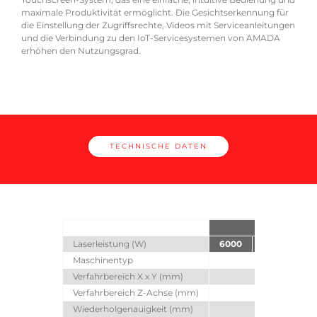
maximale Produktivität ermöglicht. Die Gesichtserkennung für
moni
l und
die Einstellung der Zugriffsrechte, Videos mit Serviceanleitungen
Prob
m
und die Verbindung zu den IoT-Servicesystemen von AMADA
erhöhen den Nutzungsgrad.
TECHNISCHE DATEN
Laserleistung (W)
6000
9000
1
Maschinentyp
Faser
Verfahrbereich X x Y (mm)
Verfahrbereich Z-Achse (mm)
Wiederholgenauigkeit (mm)