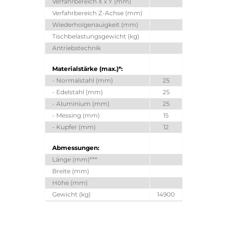
Verfahrbereich X x Y (mm)
Verfahrbereich Z-Achse (mm)
Wiederholgenauigkeit (mm)
Tischbelastungsgewicht (kg)
Antriebstechnik
Materialstärke (max.)*:
- Normalstahl (mm)
25
25
- Edelstahl (mm)
25
25
- Aluminium (mm)
25
25
- Messing (mm)
15
18
- Kupfer (mm)
12
12
Abmessungen:
Länge (mm)***
12174
Breite (mm)
3199
Höhe (mm)
2450
Gewicht (kg)
14900
15000
1