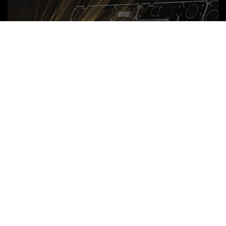
Software für AMADA
Laserschneidmaschinen
MEHR