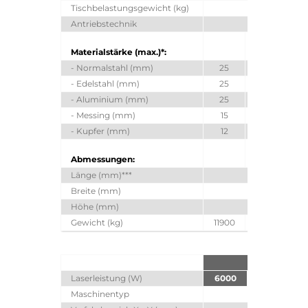
Tischbelastungsgewicht (kg)
Antriebstechnik
Materialstärke (max.)*:
- Normalstahl (mm)
25
25
- Edelstahl (mm)
25
25
- Aluminium (mm)
25
25
- Messing (mm)
15
18
- Kupfer (mm)
12
12
Abmessungen:
Länge (mm)***
10346
Breite (mm)
2990
Höhe (mm)
2450
Gewicht (kg)
11900
12000
1
Laserleistung (W)
6000
9000
1
Maschinentyp
Fase