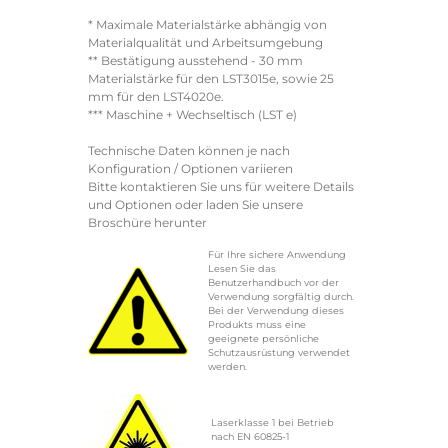
* Maximale Materialstärke abhängig von
Materialqualität und Arbeitsumgebung
** Bestätigung ausstehend - 30 mm
Materialstärke für den LST3015e, sowie 25
mm für den LST4020e.
*** Maschine + Wechseltisch (LST e)
Technische Daten können je nach
Konfiguration / Optionen variieren
Bitte kontaktieren Sie uns für weitere Details
und Optionen oder laden Sie unsere
Broschüre herunter
Für Ihre sichere Anwendung
Lesen Sie das
Benutzerhandbuch vor der
Verwendung sorgfältig durch.
Bei der Verwendung dieses
Produkts muss eine
geeignete persönliche
Schutzausrüstung verwendet
werden.
Laserklasse 1 bei Betrieb
nach EN 60825-1