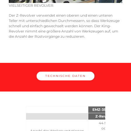
VIELSEITIGER REVOLVER:
AMA
Der Z-Revolver verwendet einen oberen und einen unteren
Komp
Teller mit unterschiedlichen Durchmessern, so dass Werkzeuge
e
Sick
schnell und einfach gewechselt werden können. Der King-
werd
Revolver nimmt eine größere Anzahl von Werkzeugen auf, um
die Anzahl der Rüstvorgänge zu reduzieren.
TECHNISCHE DATEN
EMZ-3510 MIIe
E
Z-Revolver
K
44 MPT
oder
Anzahl der Werkzeugstationen