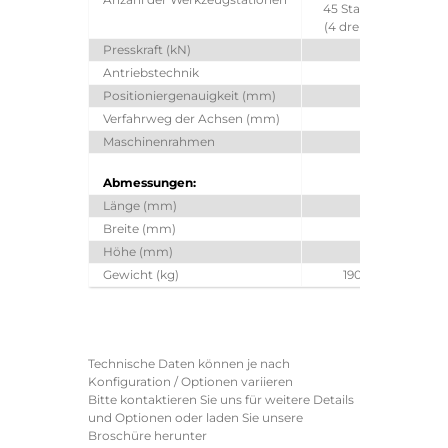
45 Stationen
5
(4 drehbare)
Presskraft (kN)
Antriebstechnik
Positioniergenauigkeit (mm)
Verfahrweg der Achsen (mm)
2500 x 12
Maschinenrahmen
Abmessungen:
Länge (mm)
6157
Breite (mm)
5120
Höhe (mm)
2367
Gewicht (kg)
19000
Technische Daten können je nach
Konfiguration / Optionen variieren
Bitte kontaktieren Sie uns für weitere Details
und Optionen oder laden Sie unsere
Broschüre herunter