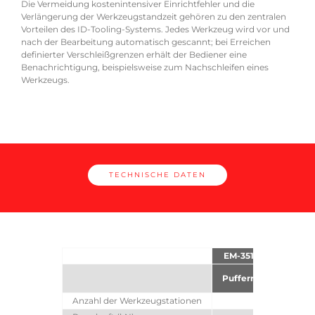
tung
Die Vermeidung kostenintensiver Einrichtfehler und die
 das
Die 
Verlängerung der Werkzeugstandzeit gehören zu den zentralen
 die
AMAD
Vorteilen des ID-Tooling-Systems. Jedes Werkzeug wird vor und
ät
eine
nach der Bearbeitung automatisch gescannt; bei Erreichen
komp
definierter Verschleißgrenzen erhält der Bediener eine
ermö
Benachrichtigung, beispielsweise zum Nachschleifen eines
Werkzeugs.
TECHNISCHE DATEN
EM-3510 ZRBe
Pufferrevolver
W
Anzahl der Werkzeugstationen