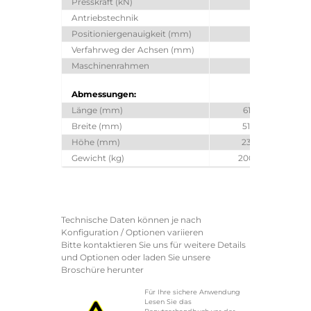
Presskraft (kN)
Antriebstechnik
Positioniergenauigkeit (mm)
Verfahrweg der Achsen (mm)
2500 x 
Maschinenrahmen
Abmessungen:
Länge (mm)
6157
Breite (mm)
5120
Höhe (mm)
2367
Gewicht (kg)
20000
Technische Daten können je nach
Konfiguration / Optionen variieren
Bitte kontaktieren Sie uns für weitere Details
und Optionen oder laden Sie unsere
Broschüre herunter
Für Ihre sichere Anwendung
Lesen Sie das