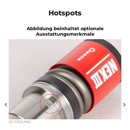
Hotspots
Abbildung beinhaltet optionale
Ausstattungsmerkmale
ID-TOOLING
dass
KOM