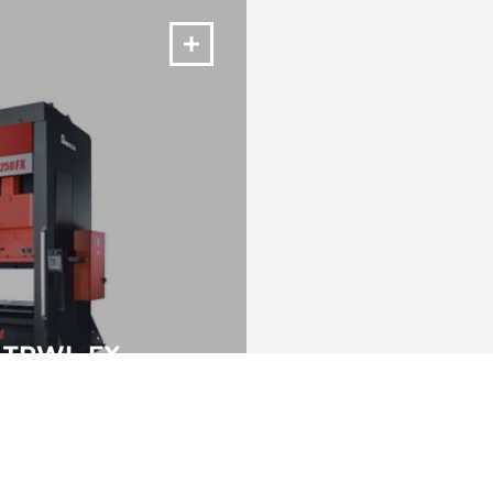
& TPWL-FX
os tiempos con Opción
adena (Link Motion)