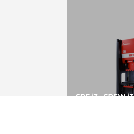
SDE i3 - SDEW i3
Prensas de estampación
Digitales
MÁS