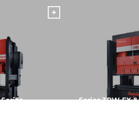
 Series
Series TPW-FX 
 Servoeléctricas
Prensas Mecánicas de d
de Accionamiento por C
MÁS