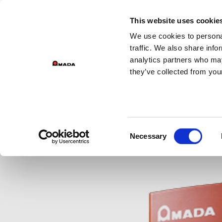
DI
This website uses cookie
We use cookies to personal
Main Navigation
traffic. We also share info
analytics partners who may
they’ve collected from your
Consent
Necessary
Selection