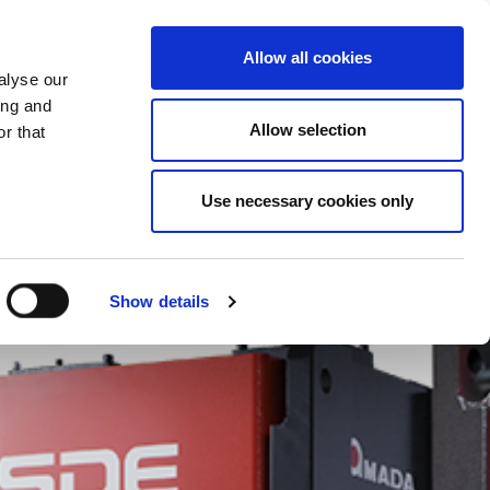
CAMBIAR PAIS
ESPAÑA - ES
Allow all cookies
alyse our
ONES REALES
MÁS
CONTACTOS
ing and
Allow selection
r that
Use necessary cookies only
Show details