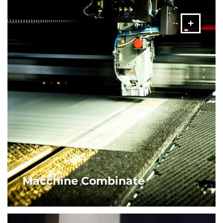
ALTRO
Macchine Combinate
La gamma di macchine combinate di punzonatura-laser
Amada, racchiudendo sia i vantaggi della punzonatura
elettrica che del taglio laser a fibra, ti garantiscono tutta la
flessibilità di cui hai bisogno.