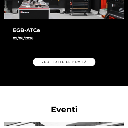
EGB-ATCe
09/06/2026
Scopri EGB-ATCe di AMADA: la pressa piegatrice
automatica con ATC, misurazione automatica dell'angolo e
tecnologie smart per aumentare produttività e precisione
VEDI TUTTE LE NOVITÀ
ALTRO
Eventi