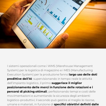
I sistemi operazionali come i WMS (Warehouse Management
System) per la logistica di magazzino e i MES (Manufacturing
Execution System) per la produzione fanno
largo uso delle doti
predittive dell’AI
: supervisionando in tempo reale le attività
dell’impianto logistico, il primo
suggerisce il miglior
posizionamento delle merci in funzione delle rotazioni e i
percorsi di picking ottimali
, perfezionando tempi e costi delle
movimentazioni e aumentando la sicurezza degli ambienti
logistico-produttivi; il secondo può gestire al meglio le risorse,
umane e materiali, in funzione di
specifici obiettivi definiti dalle