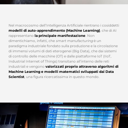
Nel macrocosmo dell’Intelligenza Artificiale rientrano i cosiddetti
modelli di auto-apprendimento (Machine Learning)
, che di AI
rappresentano
la principale manifestazione
. Non
dimentichiamo, infatti, che
smart manufacturing
è un
paradigma industriale fondato sulla produzione e la circolazione
di immensi volumi di dati eterogenei (Big Data), che dai sistemi
di controllo delle macchine (OT) e dalle piattaforme IoT (IIoT,
Industrial Internet of Things) transitano all’interno delle reti
industriali e vengono
valorizzati proprio attraverso algoritmi di
Machine Learning e modelli matematici sviluppati dai Data
Scientist
, una figura ricercatissima in questo mondo.