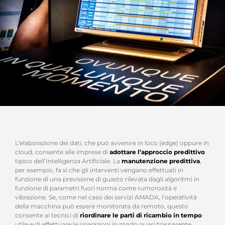
L’elaborazione dei dati, che può avvenire in loco (edge) oppure in
cloud, consente alle imprese di
adottare l’approccio predittivo
tipico dell’Intelligenza Artificiale. La
manutenzione predittiva
,
per esempio, fa sì che gli interventi vengano effettuati in
funzione di una previsione di guasto rilevata dagli algoritmi in
funzione di parametri fuori norma come rumorosità e
vibrazione. Se, come nel caso dei servizi AMADA, l’operatività
della macchina può essere monitorata da remoto, questo
consente ai tecnici di
riordinare le parti di ricambio in tempo
utile e di effettuare le riparazioni in modo quasi trasparente