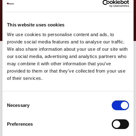
This website uses cookies
We use cookies to personalise content and ads, to
provide social media features and to analyse our traffic.
We also share information about your use of our site with
our social media, advertising and analytics partners who
may combine it with other information that you’ve
Da diversi anni, l’Intelligenza Artificiale è uno dei
principali driver
d’innovazione dell’universo manifatturiero.
Tuttavia, molte
provided to them or that they’ve collected from your use
aziende ignorano
quanto
lo sia. Il mercato delle soluzioni di AI,
of their services.
che nel 2020 valeva 1,1 miliardi di dollari, dovrebbe raggiungere i
16,7 miliardi nel 2026, che corrispondono ad un
tasso di crescita
annuo medio (CAGR) del 57,2%.
Il dato è sorprendente in sé, ma
anche – e soprattutto – per il fatto che di Industria 4.0 e
Consent
Intelligenza Artificiale si parla da almeno un decennio, eppure le
Necessary
Selection
potenzialità di crescita sono ancora straordinariamente ampie.
La pandemia, come in tanti altri ambiti, ha accelerato la
trasformazione digitale anche nel nostro settore.
È emersa
Preferences
ancor più di prima un’esigenza di ottimizzazione dei cicli
produttivi
, di soddisfacimento delle logiche
high-mix low-