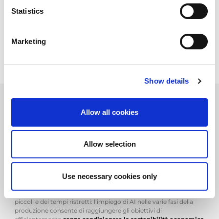
volume
tipiche di questo mercato, di automazione e di
Statistics
monitoraggio remoto, che sono fondamentali anche per
contrastare lo
skill gap
dilagante in tutto il pianeta.
Marketing
Show details
Allow all cookies
L’impatto dell’Intelligenza
Artificiale nella manifattura
Allow selection
Afferente all’universo della Data Science e quindi, in senso lato, al
concetto di
valorizzazione dei dati
, l’Intelligenza Artificiale non
è una tecnologia bensì un insieme di tecnologie che, con
modalità e metodi differenti, puntano
all’ottimizzazione e
Use necessary cookies only
all’efficientamento della produzione
. Anzi, quest’ultimo è
l’obiettivo primario, soprattutto nell’era dei lotti sempre più
piccoli e dei tempi ristretti: l’impiego di AI nelle varie fasi della
produzione consente di raggiungere gli obiettivi di