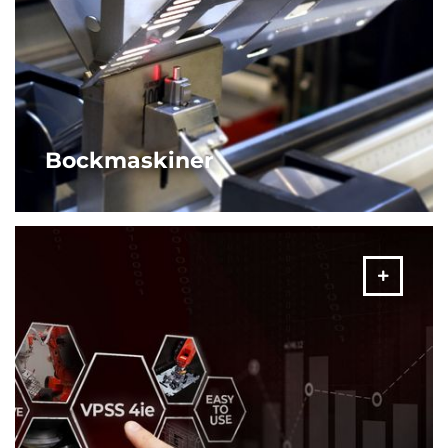
Bockmaskiner
Med allt från fristående maskiner till robotceller erbjuder
AMADA olika lösningar och konfigurationer baserade på
dina arbetsbehov.
MER