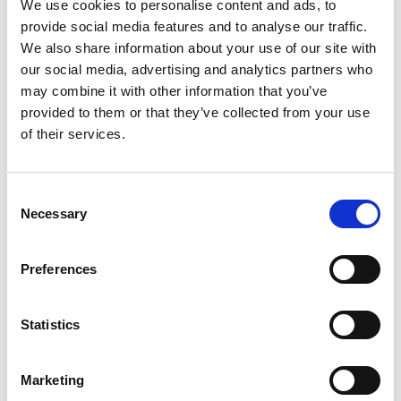
We use cookies to personalise content and ads, to
provide social media features and to analyse our traffic.
We also share information about your use of our site with
Få tillgång till vår specialiserade WEBSHOP
our social media, advertising and analytics partners who
för verktyg och förbrukningsmaterial
may combine it with other information that you’ve
BESÖK NU
provided to them or that they’ve collected from your use
of their services.
Consent
Necessary
Selection
Produkter
Preferences
Statistics
Marketing