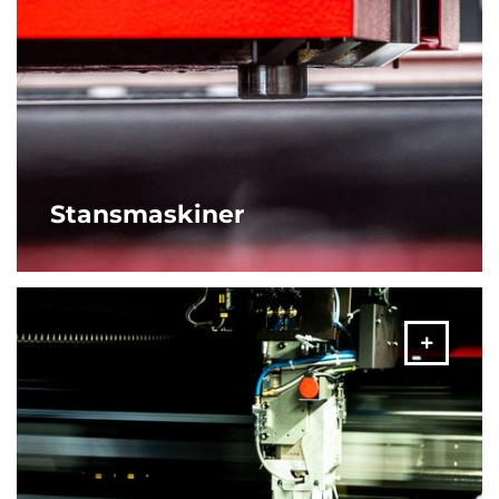
Stansmaskiner
AMADA:s stanspressmaskiner gör mycket mer än att
stansa ut enkla former. Med allt från komplex
formsvarvning till riktning, säkerställer maskinerna en
färdig produkt av hög kvalitet.
MER