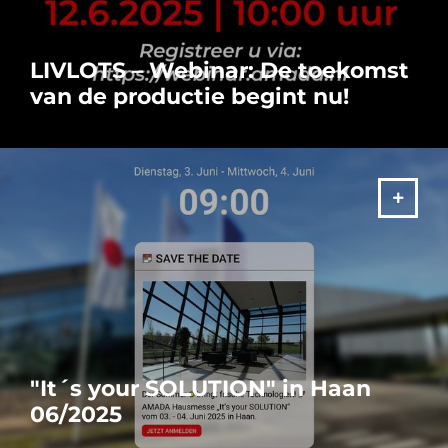
LIVLOTS – Webinar: De toekomst
van de productie begint nu!
Ontdek hoe u uw productieprocessen naar een hoger niveau
kunt tillen – met efficiëntie, innovatie en betrouwbaarheid! In
ons exclusieve webinar laten we u zien hoe LIVLOTS uw
productie digitaal transformeert, processen stroomlijnt en
tegelijkertijd uw concurrentievermogen vergroot.
MEER
"It´s your SOLUTION" in Haan
06/2025
De zomer staat voor de deur - en we presenteren onze slimme