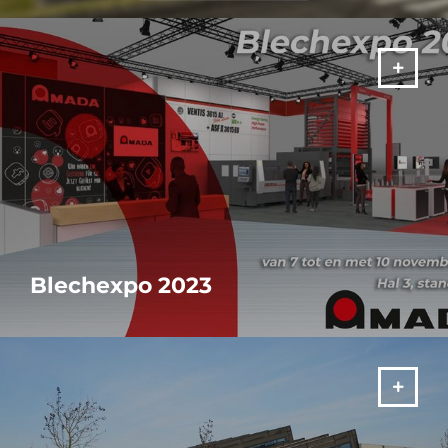
oplossingen en nieuwste technologieën op onze eigen
tentoonstelling “It's your SOLUTION” van 3-4 juni 2025 in Haan.
MEER
Blechexpo 2023
Bezoek AMADA op Blechexpo van 07 - 11 november 2023 in
Stuttgart!
MEER