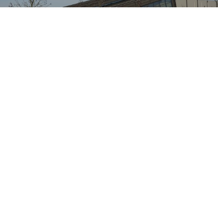
It´s your Solution in Haan
Bezoek onze in-house huisbeurs "It's your SOLUTION" van 05-07
december in Haan!
MEER
MEER
U bent in
EVENEMENTEN.
Misschien bent u
ook wel geïnteresseerd in: