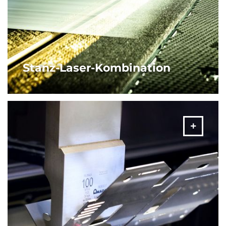
Stanz-Laser-Kombination
Die Stanz-Laser-Kombinationsmaschinen von AMADA sind
die ultimative Lösung für die Blechbearbeitung:
Ausgestattet mit einem Faserlasermodul gestatten sie
höchste Flexibilität bei der Fertigung und dies bei
maximaler Produktivität.
MEHR