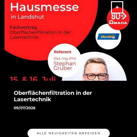
MEHR
Oberflächenfiltration in der
Lasertechnik
09/07/2026
Wir freuen uns sehr, an beiden Tagen unserer Hausmesse
am 15. & 16. Juli Dipl.-Ing. (FH) Stephan Gruber von der
Herding GmbH Filtertechnik als Gastreferenten begrüßen
ALLE NEUIGKEITEN ANZEIGEN