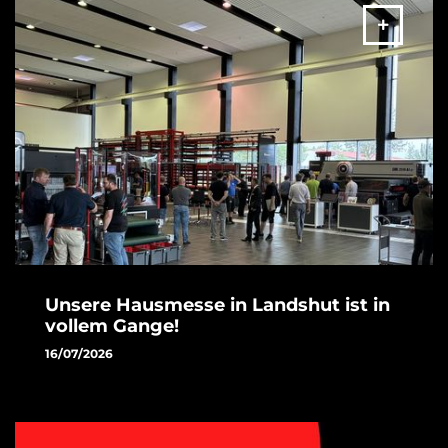
AMADA-Automationslösung live zu erleben, die dem
geplanten Konzept des Kunden entspricht. Der Kontakt
wurde dabei über unseren Vertriebsbeauftragten Felix Kalus
hergestellt.
MEHR
Unsere Hausmesse in Landshut ist in
vollem Gange!
16/07/2026
Erleben Sie vor Ort die neuesten Technologien und
Lösungen für die moderne Blechbearbeitung!